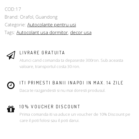
COD:17
Brand: Orafol, Guandong
Categorie:
Autocolante pentru usi
Tags:
Autocolant usa dormitor
,
decor usa
LIVRARE GRATUITA
Atunci cand comanda ta depaseste 300ron. Sub aceasta
valoare, transportul costa 30 ron.
ITI PRIMESTI BANII INAPOI IN MAX. 14 ZILE
Daca te razgandesti si nu mai doresti produsul.
10% VOUCHER DISCOUNT
Prima comanda iti va aduce un voucher de 10% Discount pe
care il poti folosi sau il poti darui.