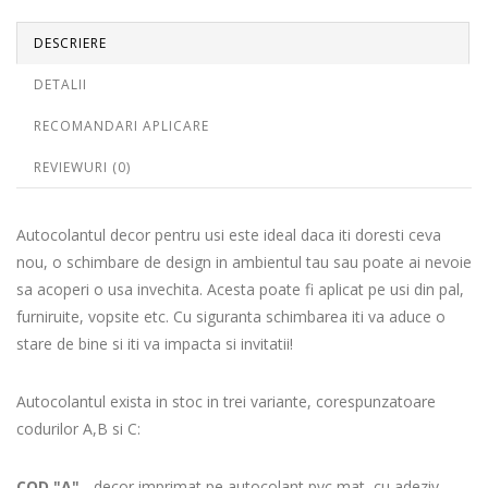
DESCRIERE
DETALII
RECOMANDARI APLICARE
REVIEWURI (0)
Autocolantul decor pentru usi este ideal daca iti doresti ceva
nou, o schimbare de design in ambientul tau sau poate ai nevoie
sa acoperi o usa invechita. Acesta poate fi aplicat pe usi din pal,
furniruite, vopsite etc. Cu siguranta schimbarea iti va aduce o
stare de bine si iti va impacta si invitatii!
Autocolantul exista in stoc in trei variante, corespunzatoare
codurilor A,B si C:
COD "A"
- decor imprimat pe autocolant pvc mat, cu adeziv