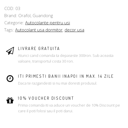
COD: 03
Brand: Orafol, Guandong
Categorie:
Autocolante pentru usi
Tags:
Autocolant usa dormitor
,
decor usa
LIVRARE GRATUITA
Atunci cand comanda ta depaseste 300ron. Sub aceasta
valoare, transportul costa 30 ron.
ITI PRIMESTI BANII INAPOI IN MAX. 14 ZILE
Daca te razgandesti si nu mai doresti produsul.
10% VOUCHER DISCOUNT
Prima comanda iti va aduce un voucher de 10% Discount pe
care il poti folosi sau il poti darui.