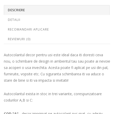
DESCRIERE
DETALII
RECOMANDARI APLICARE
REVIEWURI (0)
Autocolantul decor pentru usi este ideal daca iti doresti ceva
nou, o schimbare de design in ambientul tau sau poate ai nevoie
sa acoperi o usa invechita. Acesta poate fi aplicat pe usi din pal,
furniruite, vopsite etc. Cu siguranta schimbarea iti va aduce o
stare de bine si iti va impacta si invitatii!
Autocolantul exista in stoc in trei variante, corespunzatoare
codurilor A,B si C:
COD "A"
- decor imprimat pe autocolant pvc mat, cu adeziv